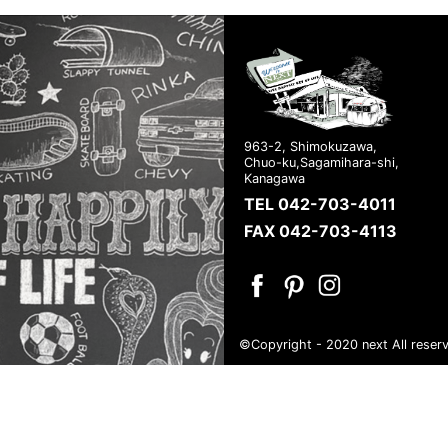
963-2, Shimokuzawa,
Chuo-ku,Sagamihara-shi,
Kanagawa
TEL 042-703-4011
FAX 042-703-4113
©Copyright - 2020 next All reser